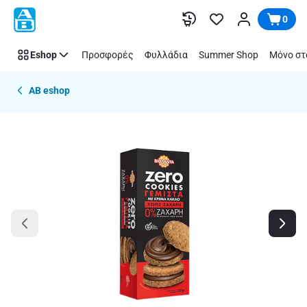
Παράλειψη
0
Eshop
Προσφορές
Φυλλάδια
Summer Shop
Μόνο στ
AB eshop