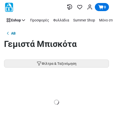
Παράλειψη
0
Eshop
Προσφορές
Φυλλάδια
Summer Shop
Μόνο στ
AB
Γεμιστά Μπισκότα
Φίλτρα & Ταξινόμηση