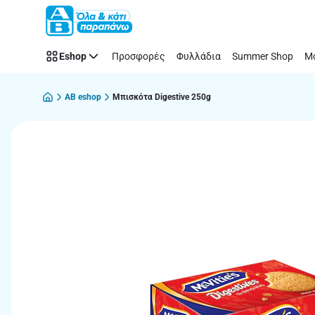
Παράλειψη
Eshop
Προσφορές
Φυλλάδια
Summer Shop
Μό
AB eshop
Μπισκότα Digestive 250g