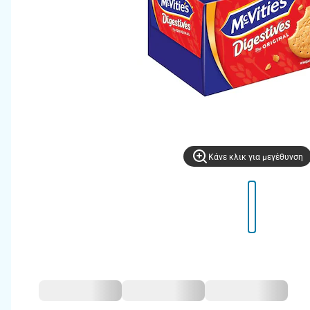
Kάνε κλικ για μεγέθυνση