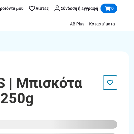
προϊόντα μου
Λίστες
Σύνδεση ή εγγραφή
0
AB Plus
Καταστήματα
S | Μπισκότα
 250g