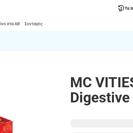
Τα 
νο στα ΑΒ
Συνταγές
MC VITIE
Digestive