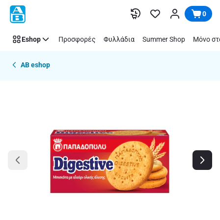
Παράλειψη
0
Eshop
Προσφορές
Φυλλάδια
Summer Shop
Μόνο στ
AB eshop