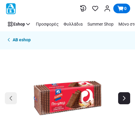
Παράλειψη
0
Eshop
Προσφορές
Φυλλάδια
Summer Shop
Μόνο στ
AB eshop