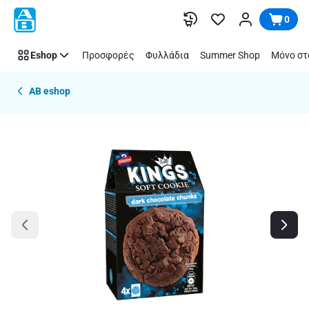
Παράλειψη
0
Eshop
Προσφορές
Φυλλάδια
Summer Shop
Μόνο στ
AB eshop