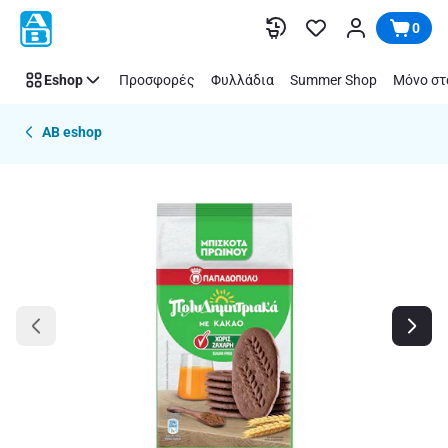
Παράλειψη
0
Eshop
Προσφορές
Φυλλάδια
Summer Shop
Μόνο στ
AB eshop