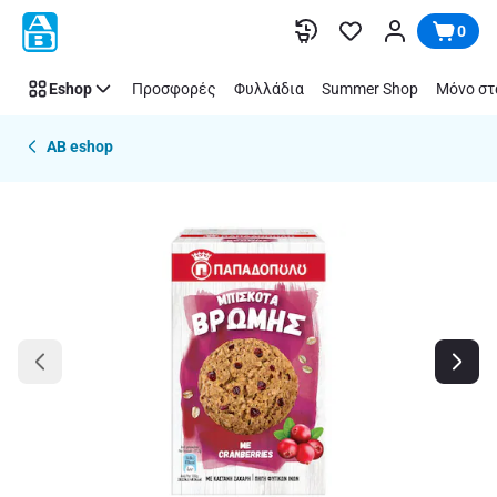
Παράλειψη
0
Eshop
Προσφορές
Φυλλάδια
Summer Shop
Μόνο στ
AB eshop