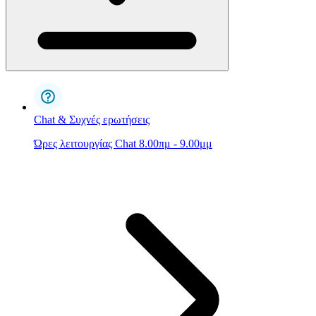
Chat & Συχνές ερωτήσεις
Ώρες λειτουργίας Chat 8.00πμ - 9.00μμ