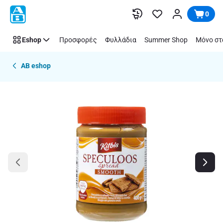
Παράλειψη
0
Eshop
Προσφορές
Φυλλάδια
Summer Shop
Μόνο στ
AB eshop