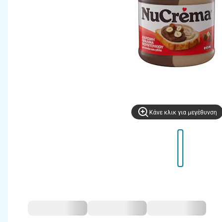
Kάνε κλικ για μεγέθυνση