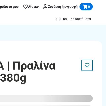
προϊόντα μου
Λίστες
Σύνδεση ή εγγραφή
0
AB Plus
Καταστήματα
| Πραλίνα
 380g