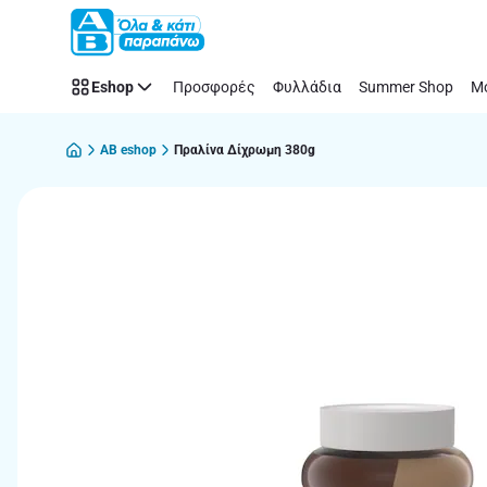
Παράλειψη
Eshop
Προσφορές
Φυλλάδια
Summer Shop
Μό
AB eshop
Πραλίνα Δίχρωμη 380g