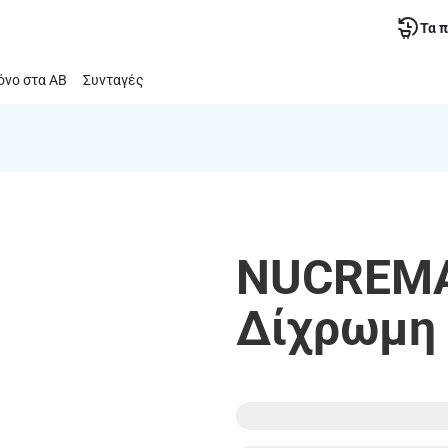
Τα 
νο στα ΑΒ
Συνταγές
NUCREMA 
Δίχρωμη