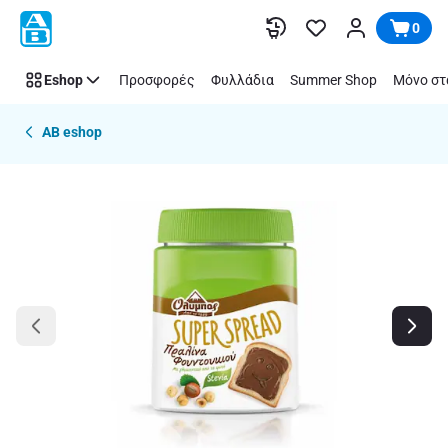
Παράλειψη
0
Eshop
Προσφορές
Φυλλάδια
Summer Shop
Μόνο στ
AB eshop