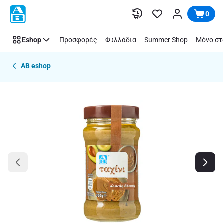
Παράλειψη
0
Eshop
Προσφορές
Φυλλάδια
Summer Shop
Μόνο στ
AB eshop