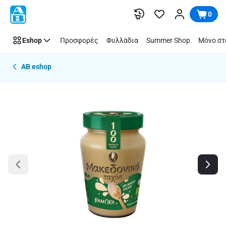
Παράλειψη
0
Eshop
Προσφορές
Φυλλάδια
Summer Shop
Μόνο στ
AB eshop