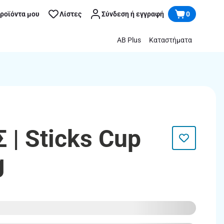
προϊόντα μου
Λίστες
Σύνδεση ή εγγραφή
0
AB Plus
Καταστήματα
| Sticks Cup
g