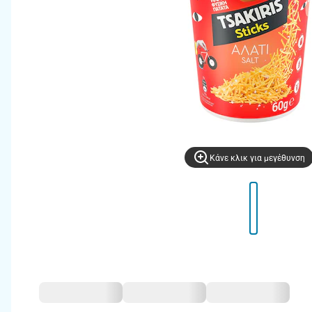
Kάνε κλικ για μεγέθυνση