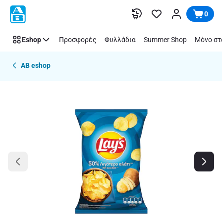
Παράλειψη
0
Eshop
Προσφορές
Φυλλάδια
Summer Shop
Μόνο στ
AB eshop