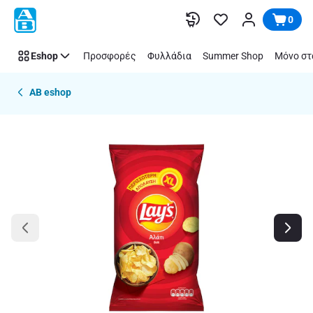
Παράλειψη
0
Eshop
Προσφορές
Φυλλάδια
Summer Shop
Μόνο στ
AB eshop