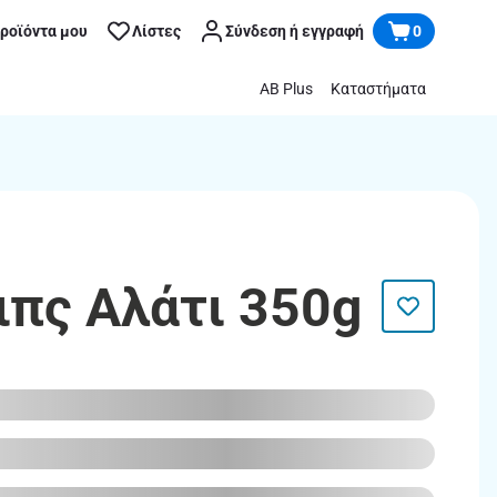
προϊόντα μου
Λίστες
Σύνδεση ή εγγραφή
0
AB Plus
Καταστήματα
ιπς Αλάτι 350g