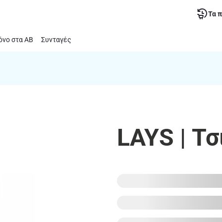
Τα 
νο στα ΑΒ
Συνταγές
LAYS | Τσ