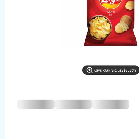
Kάνε κλικ για μεγέθυνση