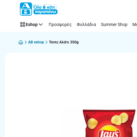
Παράλειψη
Eshop
Προσφορές
Φυλλάδια
Summer Shop
Μό
AB eshop
Τσιπς Αλάτι 350g