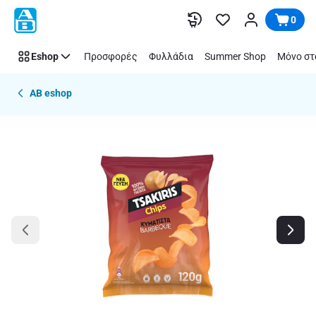
Παράλειψη
0
Eshop
Προσφορές
Φυλλάδια
Summer Shop
Μόνο στ
AB eshop