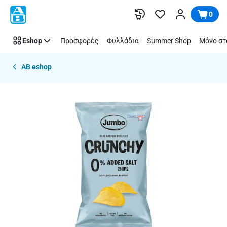
Παράλειψη
0
Eshop
Προσφορές
Φυλλάδια
Summer Shop
Μόνο στ
AB eshop