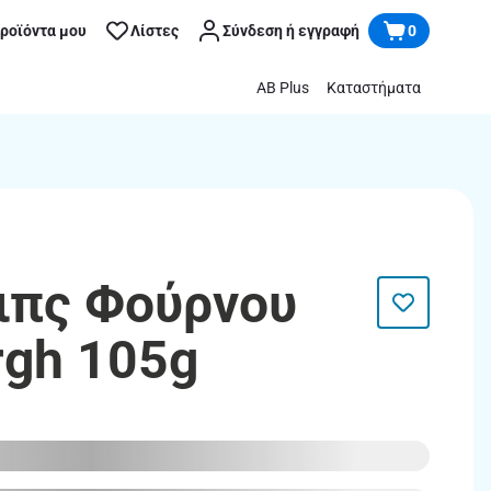
προϊόντα μου
Λίστες
Σύνδεση ή εγγραφή
0
AB Plus
Καταστήματα
σιπς Φούρνου
rgh 105g