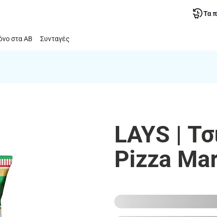
Τα 
νο στα ΑΒ
Συνταγές
LAYS | Τ
Pizza Ma