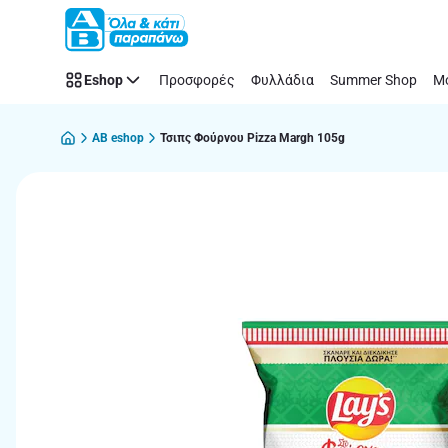
Παράλειψη
Eshop
Προσφορές
Φυλλάδια
Summer Shop
Μό
AB eshop
Τσιπς Φούρνου Pizza Margh 105g