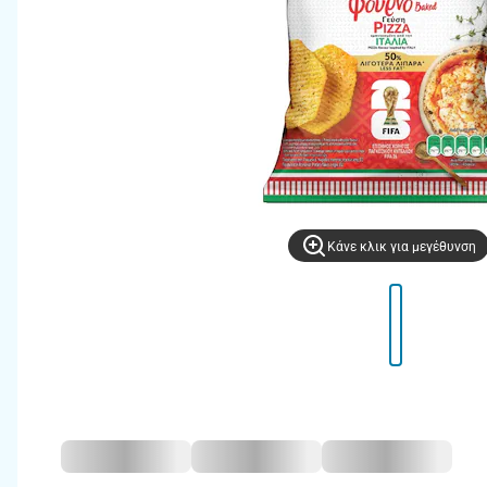
Kάνε κλικ για μεγέθυνση