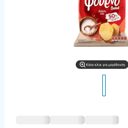
Kάνε κλικ για μεγέθυνση