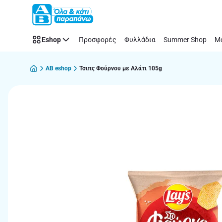
Παράλειψη
Eshop
Προσφορές
Φυλλάδια
Summer Shop
Μό
AB eshop
Τσιπς Φούρνου με Αλάτι 105g