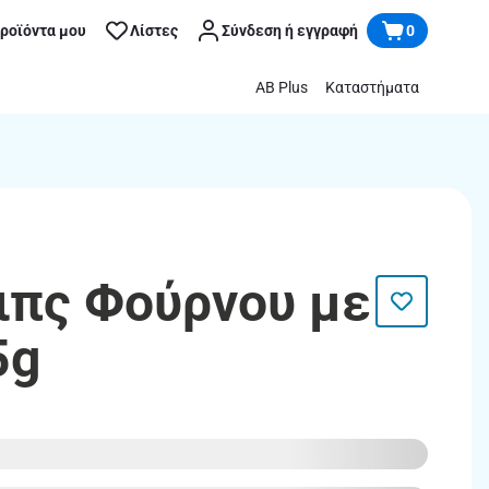
προϊόντα μου
Λίστες
Σύνδεση ή εγγραφή
0
AB Plus
Καταστήματα
σιπς Φούρνου με
5g