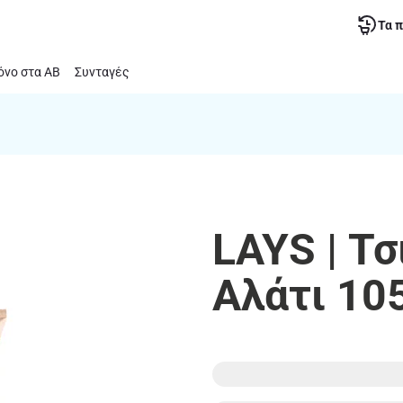
Τα 
νο στα ΑΒ
Συνταγές
LAYS | Τ
Αλάτι 10