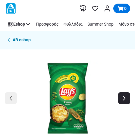
Παράλειψη
0
Eshop
Προσφορές
Φυλλάδια
Summer Shop
Μόνο στ
AB eshop