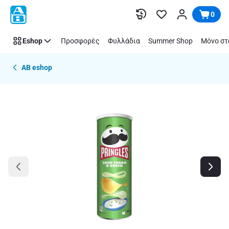
Παράλειψη
0
Eshop
Προσφορές
Φυλλάδια
Summer Shop
Μόνο στ
AB eshop