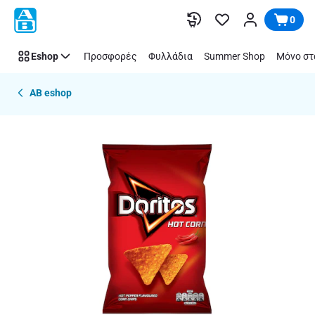
Παράλειψη
0
Eshop
Προσφορές
Φυλλάδια
Summer Shop
Μόνο στ
AB eshop