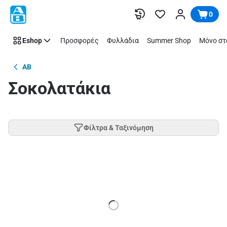
Παράλειψη
0
Eshop
Προσφορές
Φυλλάδια
Summer Shop
Μόνο στ
AB
Σοκολατάκια
Φίλτρα & Ταξινόμηση