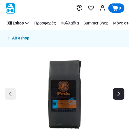
Παράλειψη
0
Eshop
Προσφορές
Φυλλάδια
Summer Shop
Μόνο στ
AB eshop