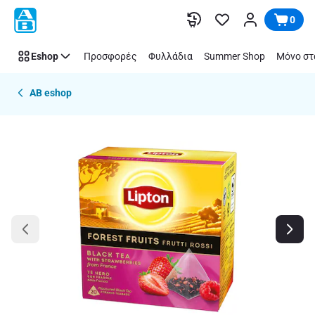
Παράλειψη
0
Eshop
Προσφορές
Φυλλάδια
Summer Shop
Μόνο στ
AB eshop