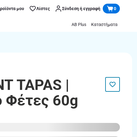
προϊόντα μου
Λίστες
Σύνδεση ή εγγραφή
0
AB Plus
Καταστήματα
T TAPAS |
 Φέτες 60g