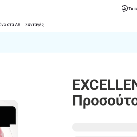
Τα 
νο στα ΑΒ
Συνταγές
EXCELLEN
Προσούτο