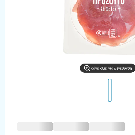
Kάνε κλικ για μεγέθυνση