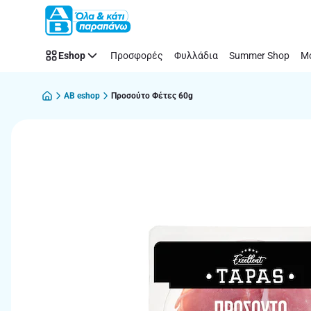
Παράλειψη
Eshop
Προσφορές
Φυλλάδια
Summer Shop
Μό
AB eshop
Προσούτο Φέτες 60g