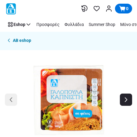
Παράλειψη
0
Eshop
Προσφορές
Φυλλάδια
Summer Shop
Μόνο στ
AB eshop