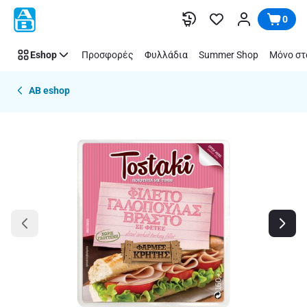
Παράλειψη
0
Eshop
Προσφορές
Φυλλάδια
Summer Shop
Μόνο στ
AB eshop