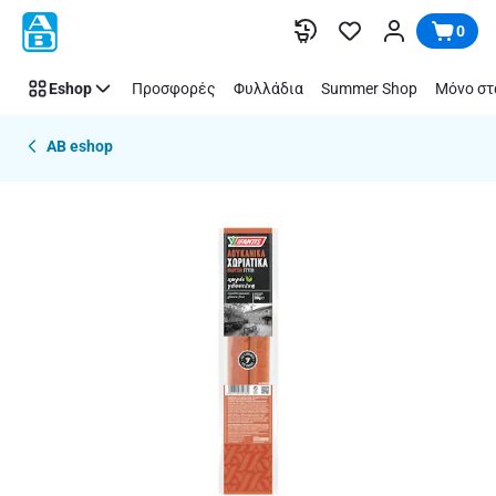
Παράλειψη
0
Eshop
Προσφορές
Φυλλάδια
Summer Shop
Μόνο στ
AB eshop