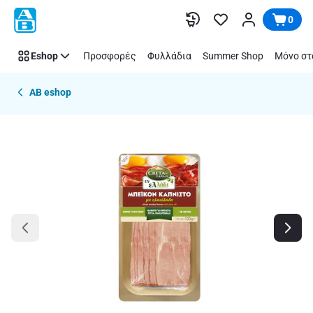
Παράλειψη
0
Eshop
Προσφορές
Φυλλάδια
Summer Shop
Μόνο στ
AB eshop