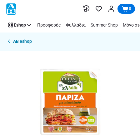
Παράλειψη
0
Eshop
Προσφορές
Φυλλάδια
Summer Shop
Μόνο στ
AB eshop