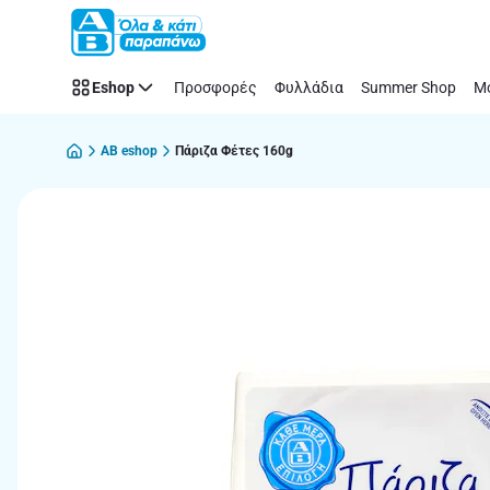
Παράλειψη
Eshop
Προσφορές
Φυλλάδια
Summer Shop
Μό
AB eshop
Πάριζα Φέτες 160g