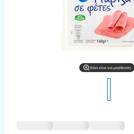
Kάνε κλικ για μεγέθυνση