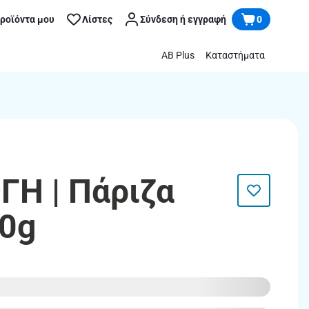
προϊόντα μου
Λίστες
Σύνδεση ή εγγραφή
0
AB Plus
Καταστήματα
ΓΗ | Πάριζα
0g