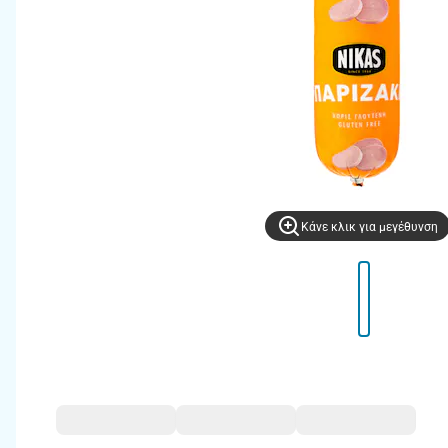
Kάνε κλικ για μεγέθυνση