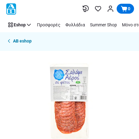
Παράλειψη
0
Eshop
Προσφορές
Φυλλάδια
Summer Shop
Μόνο στ
AB eshop