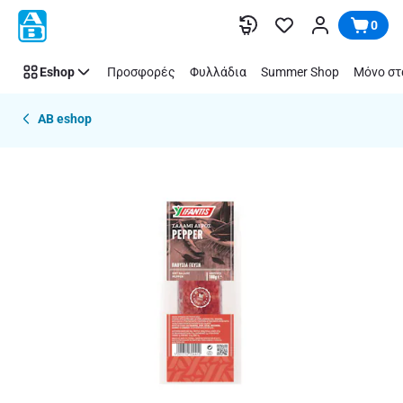
Παράλειψη
0
Eshop
Προσφορές
Φυλλάδια
Summer Shop
Μόνο στ
AB eshop