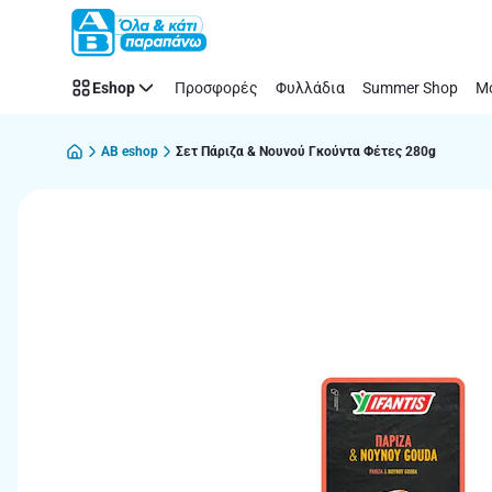
Παράλειψη
Eshop
Προσφορές
Φυλλάδια
Summer Shop
Μό
AB eshop
Σετ Πάριζα & Νουνού Γκούντα Φέτες 280g