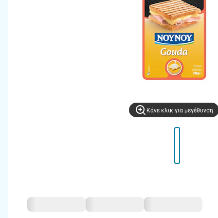
Kάνε κλικ για μεγέθυνση