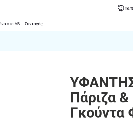
Τα 
νο στα ΑΒ
Συνταγές
ΥΦΑΝΤΗΣ 
Πάριζα &
Γκούντα 