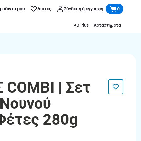
προϊόντα μου
Λίστες
Σύνδεση ή εγγραφή
0
AB Plus
Καταστήματα
COMBI | Σετ
 Νουνού
Φέτες 280g