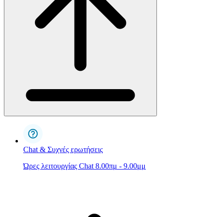
Chat & Συχνές ερωτήσεις
Ώρες λειτουργίας Chat 8.00πμ - 9.00μμ