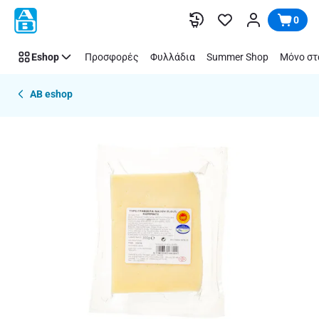
Παράλειψη
0
Eshop
Προσφορές
Φυλλάδια
Summer Shop
Μόνο στ
AB eshop