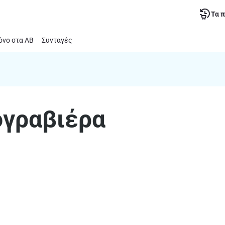
Τα 
νο στα ΑΒ
Συνταγές
ογραβιέρα