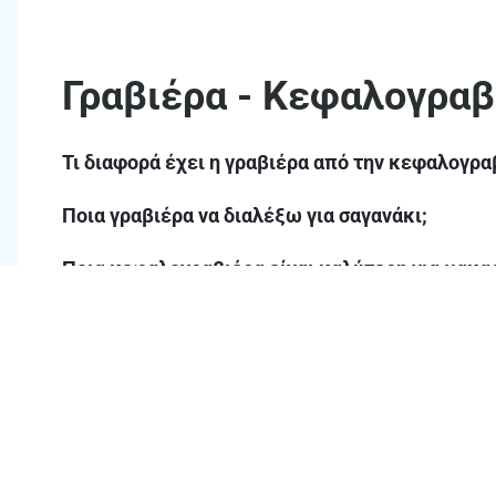
Γραβιέρα - Κεφαλογραβ
Τι διαφορά έχει η γραβιέρα από την κεφαλογρα
Ποια γραβιέρα να διαλέξω για σαγανάκι;
Ποια κεφαλογραβιέρα είναι καλύτερη για μακα
Θα βρω και ελληνικές γραβιέρες στα ΑΒ;
Πόσο καιρό διατηρούνται οι γραβιέρες στο ψυγε
Τι συνοδευτικά ταιριάζουν με γραβιέρα ή κεφα
Πως να διαλέξω τη κατάλληλη γραβιέρα;