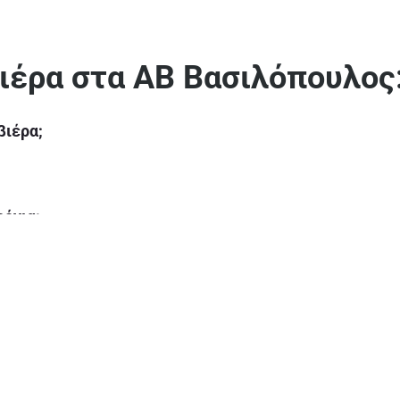
ιέρα στα ΑΒ Βασιλόπουλος:
βιέρα;
ρόνια;
ίο;
λογραβιέρα;