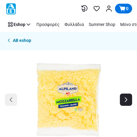
Παράλειψη
0
Eshop
Προσφορές
Φυλλάδια
Summer Shop
Μόνο στ
AB eshop