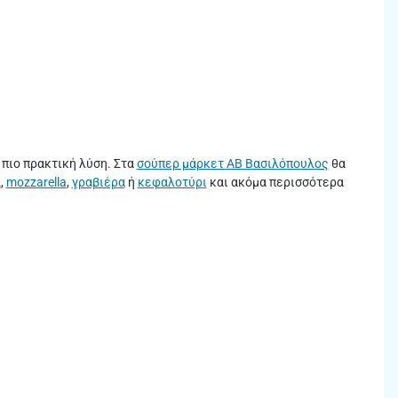
η πιο πρακτική λύση. Στα
σούπερ μάρκετ ΑΒ Βασιλόπουλος
θα
α
,
mozzarella
,
γραβιέρα
ή
κεφαλοτύρι
και ακόμα περισσότερα