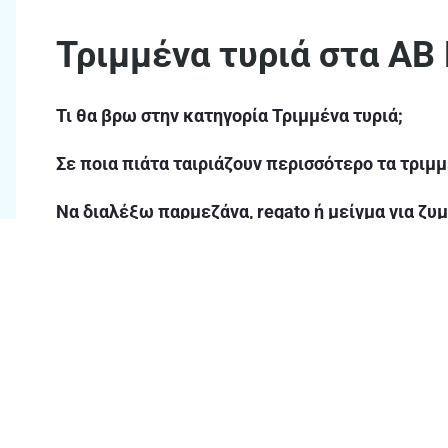
Τριμμένα τυριά στα ΑΒ
Τι θα βρω στην κατηγορία Τριμμένα τυριά;
Σε ποια πιάτα ταιριάζουν περισσότερο τα τριμμ
Να διαλέξω παρμεζάνα, regato ή μείγμα για ζυμ
Είναι τα τριμμένα τυριά μόνο για ζυμαρικά;
Πώς μπορώ να τα χρησιμοποιήσω πιο σωστά στ
Πώς μπορώ να αποθηκεύω σωστά τα τριμμένα 
Τι άλλα τυριά μπορώ να βρω στα ΑΒ εκτός από 