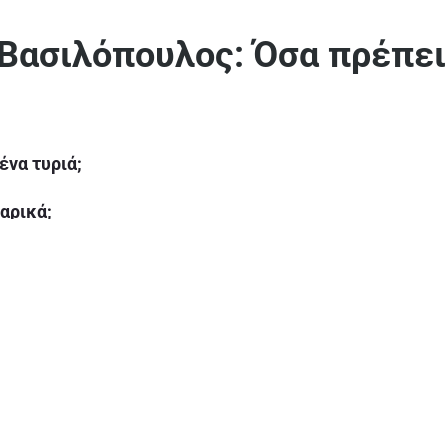
 Βασιλόπουλος: Όσα πρέπει
ένα τυριά;
αρικά;
η μαγειρική;
τυριά;
τριμμένα τυριά;