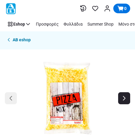
Παράλειψη
0
Eshop
Προσφορές
Φυλλάδια
Summer Shop
Μόνο στ
AB eshop