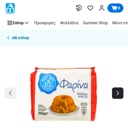
Παράλειψη
0
Eshop
Προσφορές
Φυλλάδια
Summer Shop
Μόνο στ
AB eshop