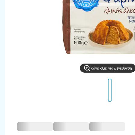
Kάνε κλικ για μεγέθυνση