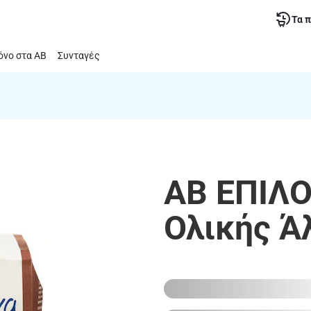
Τα 
νο στα ΑΒ
Συνταγές
ΑΒ ΕΠΙΛΟ
Ολικής Ά