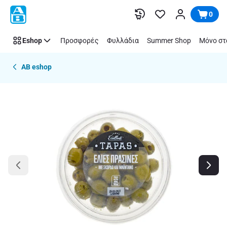
Παράλειψη
0
Eshop
Προσφορές
Φυλλάδια
Summer Shop
Μόνο στ
AB eshop