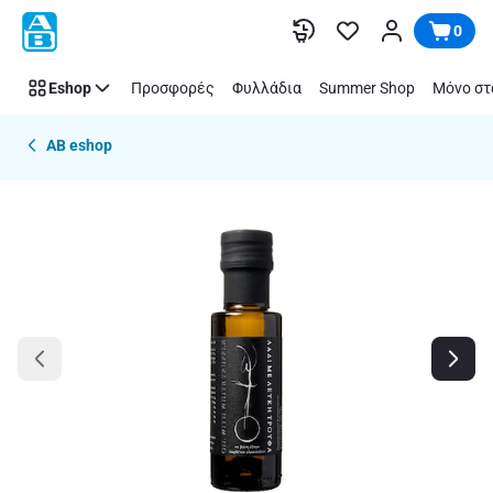
Παράλειψη
0
Eshop
Προσφορές
Φυλλάδια
Summer Shop
Μόνο στ
AB eshop