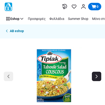
Παράλειψη
0
Eshop
Προσφορές
Φυλλάδια
Summer Shop
Μόνο στ
AB eshop